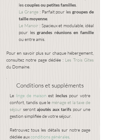
les
couples ou petites familles
.
La Grange
: Parfait pour les
groupes de
taille moyenne
.
Le Manoir
: Spacieux et modulable, idéal
pour les
grandes réunions en famille
ou entre amis.
Pour en savoir plus sur chaque hébergement,
consultez notre page dédiée :
Les Trois Gîtes
du Domaine
.
Conditions et suppléments
Le
linge de maison
est
inclus
pour votre
confort, tandis que le
ménage et la taxe de
séjour
seront
ajoutés aux tarifs
pour une
gestion simplifiée de votre séjour.
Retrouvez tous les détails sur notre page
dédiée aux
conditions générales
.