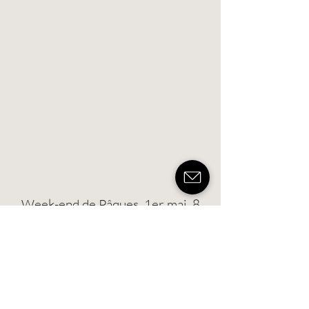
Week-end de Pâques, 1er mai, 8
mai, Saint-Yves, Ascension et
Pentecôte 2026* :
La
Le
Durée
Le Penty
Grange
Manoir
2 nuits