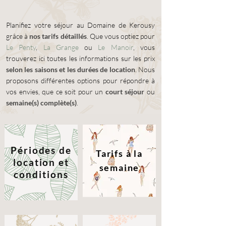
Planifiez votre séjour au Domaine de Kerousy
grâce à
nos tarifs détaillés
. Que vous optiez pour
Le Penty
,
La Grange
ou
Le Manoir
, vous
trouverez ici toutes les informations sur les prix
selon les saisons et les durées de location
. Nous
proposons différentes options pour répondre à
vos envies, que ce soit pour un
court séjour
ou
semaine(s) complète(s)
.
Périodes de
Tarifs à la
location et
semaine
conditions