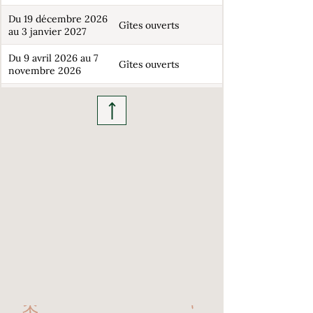
Du 19 décembre 2026
Gîtes ouverts
au 3 janvier 2027
Du 9 avril 2026 au 7
Gîtes ouverts
novembre 2026
Location uniquement
Du 27 juin au 29 août
à la semaine, du
2026
samedi au samedi
Hors 27 juin au 29
A partir de 2 nuits
août 2026