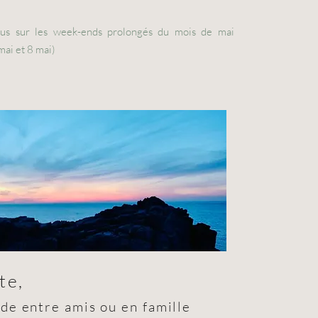
lus sur les week-ends prolongés du mois de mai
mai et 8 mai)
te,
de entre amis ou en famille