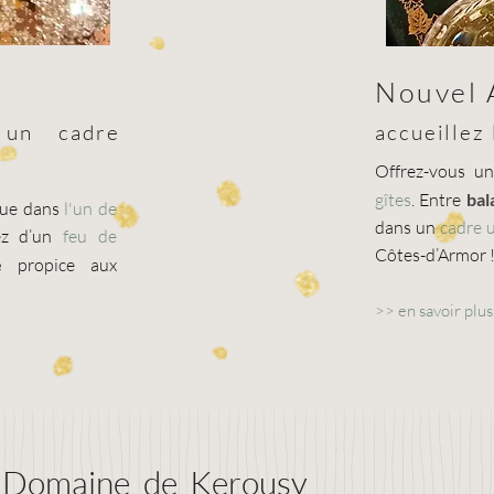
Nouvel 
 un cadre
accueillez
Offrez-vous u
gîtes
. Entre
bal
que dans
l'un de
dans un
cadre 
tez d’un
feu de
Côtes-d’Armor 
e
propice aux
>>
en savoir plus
e Domaine de Kerousy