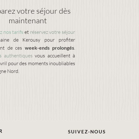
arez votre séjour dès
maintenant
 nos tarifs
et
réservez votre séjour
ine de Kerousy pour profiter
ent de ces
week-ends prolongés
.
s authentiques
vous accueillent à
avril pour des moments inoubliables
gne Nord.
R
SUIVEZ-NOUS