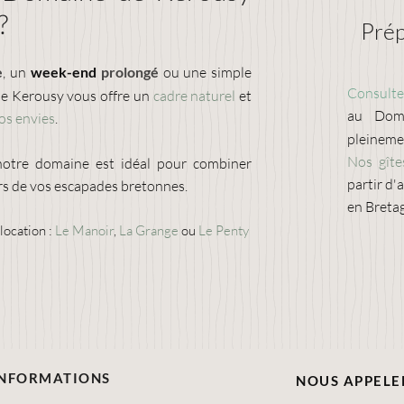
?
Prép
e
, un
week-end
prolongé
ou une simple
Consultez
de Kerousy vous offre un
cadre naturel
et
au Doma
os envies
.
pleinem
Nos gîte
notre domaine est idéal pour combiner
partir d'
ors de vos escapades bretonnes.
en Breta
 location
:
Le Manoir
,
La Grange
ou
Le Penty
INFORMATIONS
NOUS APPELE