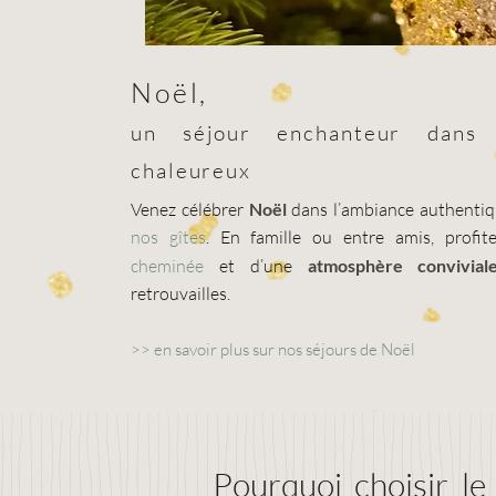
Noël,
un séjour enchanteur dans
chaleureux
Venez célébrer
Noël
dans l’ambiance authenti
nos gîtes
. En famille ou entre amis, profi
cheminée
et d’une
atmosphère convivial
retrouvailles.
>>
en savoir plus sur nos séjours de Noël
Pourquoi choisir l