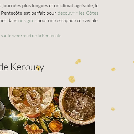
es
journées plus longues
et un
climat agréable
, le
 Pentecôte est parfait pour
découvrir les Côtes
nez dans
nos gîtes
pour une escapade conviviale.
s sur le week-end de la Pentecôte
 de Kerousy