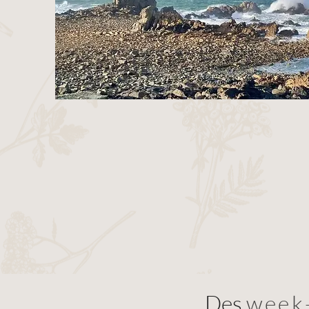
Des
week