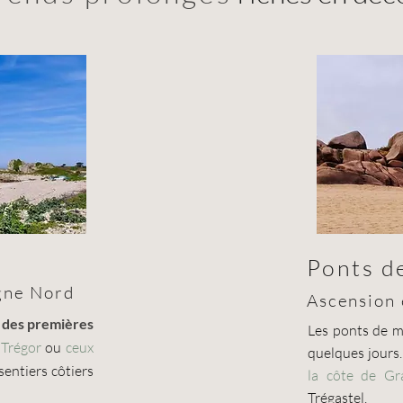
Ponts d
gne Nord
Ascension 
r des premières
Les ponts de ma
 Trégor
ou
ceux
quelques jours
 sentiers côtiers
la côte de Gr
Trégastel.