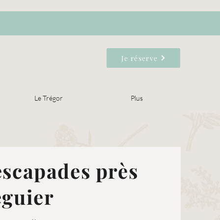
Je réserve
Le Trégor
Plus
escapades près
éguier