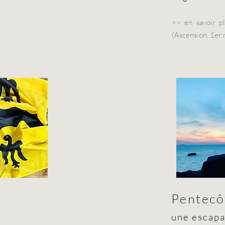
>>
en savoir p
(Ascension, 1er 
Pentecô
une escapa