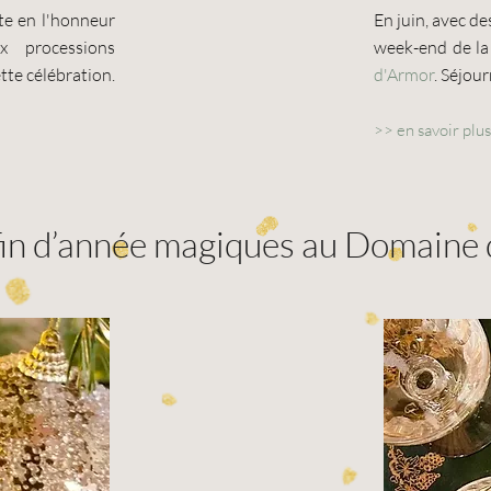
ête en l'honneur
En juin, avec d
x processions
week-end de la
tte célébration.
d'Armor
.
Séjour
>>
en savoir plu
 fin d’année magiques au Domaine