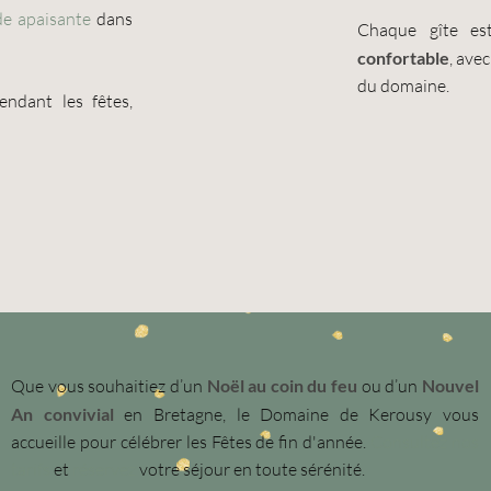
e apaisante
dans
Chaque gîte es
confortable
, ave
du domaine.
endant les fêtes,
Que vous souhaitiez d’un
Noël au coin du feu
ou d’un
Nouvel
An convivial
en Bretagne, le Domaine de Kerousy vous
accueille pour célébrer les Fêtes de fin d'année.
Consultez nos
tarifs
et
réservez
votre séjour
en toute sérénité.