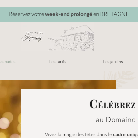
Réservez votre
week-end prolongé
en BRETAGNE
scapades
Les tarifs
Les jardins
C
ÉLÉBREZ
au Domaine
Vivez la magie des fêtes dans le
cadre uniq