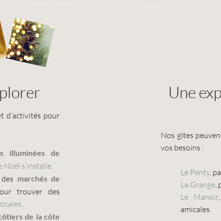
xplorer
Une exp
t d’activités pour
Nos gîtes peuven
vos besoins :
es illuminées de
 Noël s’installe
.
Le Penty
, p
s des
marchés de
La Grange
,
our trouver des
Le Manoir
locales
.
amicales.
côtiers de la côte