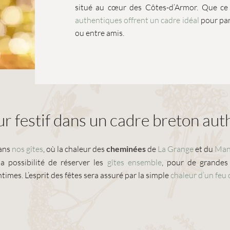
situé au cœur des Côtes-d’Armor. Que ce
authentiques offrent un cadre idéal
pour par
ou entre amis.
ur festif dans un cadre breton au
ans
nos gîtes
, où la chaleur des
cheminées
de
La
Grange
et du
Man
la possibilité de réserver
les
gîtes ensemble
, pour de grandes 
imes. L’esprit des fêtes sera assuré par la simple
chaleur d’un feu 