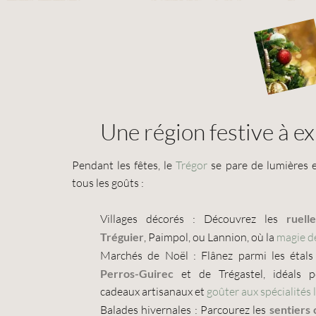
Une région festive à e
Pendant les fêtes, le
Trégor
se pare de lumières e
tous les goûts :
Villages décorés : Découvrez les
ruell
Tréguier
, Paimpol, ou Lannion, où la
magie de
Marchés de Noël : Flânez parmi les étal
Perros-Guirec
et de Trégastel, idéals p
cadeaux artisanaux et
goûter aux spécialités 
Balades hivernales : Parcourez les
sentiers 